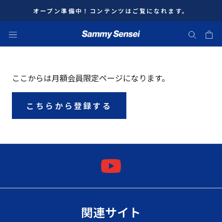
ス
オープン準備中！コンテンツはご覧になれます。
キ
ッ
プ
し
て
ここからは月額会員限定ページになります。
コ
ン
こちらから登録する
テ
ン
ツ
に
移
動
す
る
関連サイト