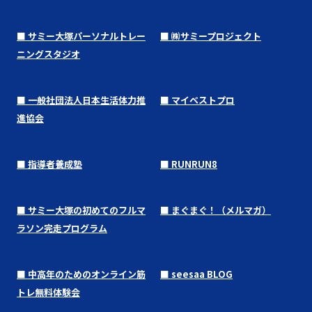
■ サミー大塚パーソナルトレー
■ ㈱サミープロジェクト
ニングスタジオ
■ 一般社団法人日本生活体力推
■ マイベストプロ
進協会
■ 指導者養成塾
■ RUNRUN8
■ サミー大塚の初めてのフルマ
■ まぐまぐ！（メルマガ）
ラソン完走プログラム
■ 中高年のためのオンライン筋
■ seesaa BLOG
トレ無料体験会